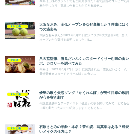
今回は王様のブランチでもご紹介された！巷で話題のコンビニで具
材が手に入り、簡単に作ることができる板チ...
大阪なおみ、全仏オープンをなぜ棄権した？理由にはう
テレビ番組・芸能
つの過去も
大阪なおみさんが2021年5月31日にテニスの4大大会第2戦、全仏
オープンから棄権を表明しました。5...
八天堂監修、雪見だいふくカスタードくりーむ味の食レ
グルメ
ポ、カロリーを調べてみた
今回は、2021年5月17日（月）に発売された「雪見だいふく 八
天堂監修カスタードクリーム味」の食レ...
優里の歌う失恋ソング「かくれんぼ」が男性目線の歌詞
テレビ番組・芸能
が心を突き刺す
今話題沸騰中なアーティスト「優里」の歌を聞いてみて、とても心
に響く曲だったのでご紹介します！そもそも...
石原さとみの年齢・本名？昔の姿、写真集はある？可愛
テレビ番組・芸能
いメイクの仕方は？